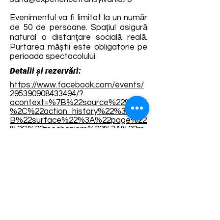
Evenimentul va fi limitat la un număr
de 50 de persoane. Spațiul asigură
natural o distanțare socială reală.
Purtarea măștii este obligatorie pe
perioada spectacolului.
Detalii și rezervări:
https://www.facebook.com/events/
295390908433494/?
acontext=%7B%22source%22%3A5
%2C%22action_history%22%3A[%7
B%22surface%22%3A%22page%22
%2C%22mechanism%22%3A%22m
ain_list%22%2C%22extra_data%22
%3A%22%5C%22[]%5C%22%22%7
D]%2C%22has_source%22%3Atrue
%7D
Termene și condiții
Dezvoltarea destinației de ecoturism Colinele