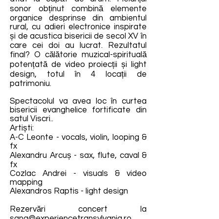
sonor obținut combină elemente
organice desprinse din ambientul
rural, cu adieri electronice inspirate
și de acustica bisericii de secol XV în
care cei doi au lucrat. Rezultatul
final? O călătorie muzical-spirituală
potențată de video proiecții și light
design, totul în 4 locații de
patrimoniu.
Spectacolul va avea loc în curtea
bisericii evanghelice fortificate din
satul Viscri..
Artiști:
A-C Leonte - vocals, violin, looping &
fx
Alexandru Arcuș - sax, flute, caval &
fx
Cozlac Andrei - visuals & video
mapping
Alexandros Raptis - light design
Rezervări concert la
sana@experiencetransylvania.ro