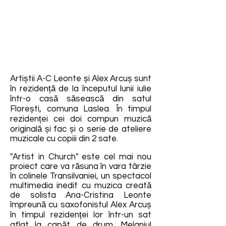
Artiștii A-C Leonte și Alex Arcuș sunt
în rezidență de la începutul lunii iulie
într-o casă săsească din satul
Florești, comuna Laslea. În timpul
rezidenței cei doi compun muzică
originală și fac și o serie de ateliere
muzicale cu copiii din 2 sate.
"Artist in Church" este cel mai nou
proiect care va răsuna în vara târzie
în colinele Transilvaniei, un spectacol
multimedia inedit cu muzica creată
de solista Ana-Cristina Leonte
împreună cu saxofonistul Alex Arcuș
în timpul rezidenței lor într-un sat
aflat la capăt de drum. Melanjul