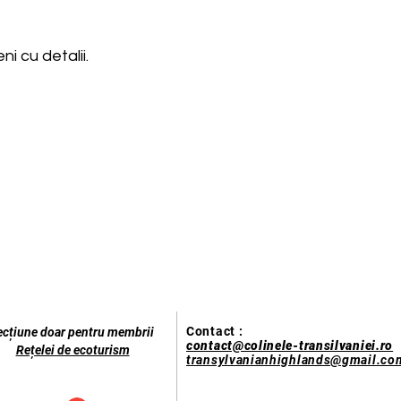
i cu detalii.
Contact :
ecțiune doar pentru membrii
contact@colinele-transilvaniei.ro
Rețelei de ecoturism
transylvanianhighlands@gmail.co