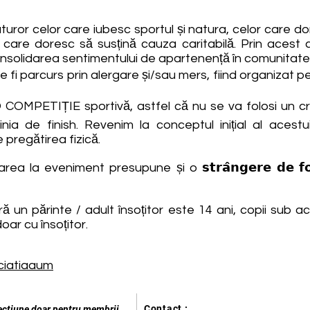
turor celor care iubesc sportul și natura, celor care dor
 care doresc să susțină cauza caritabilă. Prin acest c
 consolidarea sentimentului de apartenență în comunitat
ate fi parcurs prin alergare și/sau mers, fiind organizat p
OMPETIȚIE sportivă, astfel că nu se va folosi un cr
inia de finish. Revenim la conceptul inițial al acest
 pregătirea fizică.
 la eveniment presupune și o 𝘀𝘁𝗿𝗮̂𝗻𝗴𝗲𝗿𝗲 𝗱𝗲 𝗳
ră un părinte / adult însoțitor este 14 ani, copii sub
oar cu însoțitor.
ciatiaaum
Contact :
ecțiune doar pentru membrii