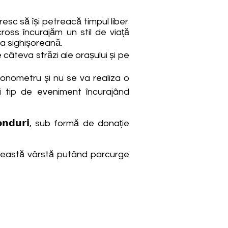
esc să își petreacă timpul liber
ross încurajăm un stil de viață
ea sighișoreană.
e câteva străzi ale orașului și pe
onometru și nu se va realiza o
ui tip de eveniment încurajând
𝗻𝗱𝘂𝗿𝗶, sub formă de donație
 această vârstă putând parcurge