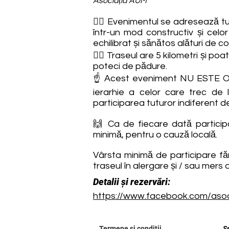
Asociația AUM
🙋‍♀️ Evenimentul se adresează tu
într-un mod constructiv și celor
echilibrat și sănătos alături de
🙋‍♂️ Traseul are 5 kilometri și po
poteci de pădure.
☝️ Acest eveniment NU ESTE O C
ierarhie a celor care trec de l
participarea tuturor indiferent de
🙌 Ca de fiecare dată participarea
minimă, pentru o cauză locală.
Vârsta minimă de participare fă
traseul în alergare și / sau mers d
Detalii și rezervări:
https://www.facebook.com/aso
Termene și condiții
S