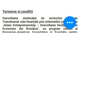
Termene și condiții
Dezvoltarea destinației de ecoturism Colinele
Transilvaniei este finanțată prin intermediul programului
„Green Entrepreneurship – Dezvoltarea Destinațiilor de
Ecoturism din România”, un program comun al
Romanian-American Foundation
și
Fundația pentru
Parteneriat
, susținut de
Asociația de Ecoturism din
România
.
Politica de Confidențialitate
Angajamentul de sustenabilitate
© 2024 de WPI și Colinele Transilvaniei.
Creat cu Wix.com
Contact :
contact@colinele-transilvaniei.ro
transylvanianhighlands@gmail.com