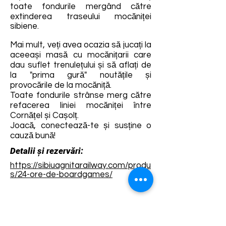
toate fondurile mergând către
extinderea traseului mocăniței
sibiene.
Mai mult, veți avea ocazia să jucați la
aceeași masă cu mocănițarii care
dau suflet trenulețului și să aflați de
la "prima gură" noutățile și
provocările de la mocăniță.
Toate fondurile strânse merg către
refacerea liniei mocăniței între
Cornățel și Cașolț.
Joacă, conectează-te și susține o
cauză bună!
Detalii și rezervări:
https://sibiuagnitarailway.com/produ
s/24-ore-de-boardgames/
Termene și condiții
Dezvoltarea destinației de ecoturism Colinele