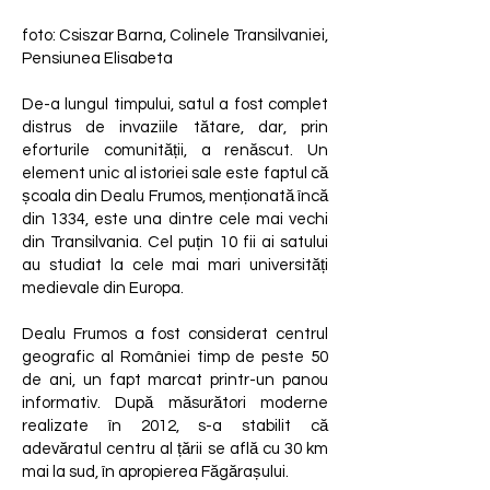
foto: Csiszar Barna, Colinele Transilvaniei,
Pensiunea Elisabeta
De-a lungul timpului, satul a fost complet
distrus de invaziile tătare, dar, prin
eforturile comunității, a renăscut. Un
element unic al istoriei sale este faptul că
școala din Dealu Frumos, menționată încă
din 1334, este una dintre cele mai vechi
din Transilvania. Cel puțin 10 fii ai satului
au studiat la cele mai mari universități
medievale din Europa.
Dealu Frumos a fost considerat centrul
geografic al României timp de peste 50
de ani, un fapt marcat printr-un panou
informativ. După măsurători moderne
realizate în 2012, s-a stabilit că
adevăratul centru al țării se află cu 30 km
mai la sud, în apropierea Făgărașului.