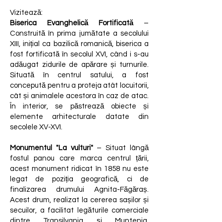
Vizitează:
Biserica Evanghelică Fortificată
–
Construită în prima jumătate a secolului
XIII, inițial ca bazilică romanică, biserica a
fost fortificată în secolul XVI, când i s-au
adăugat zidurile de apărare și turnurile.
Situată în centrul satului, a fost
concepută pentru a proteja atât locuitorii,
cât și animalele acestora în caz de atac.
În interior, se păstrează obiecte și
elemente arhitecturale datate din
secolele XV-XVI.
Monumentul "La vulturi"
– Situat lângă
fostul panou care marca centrul țării,
acest monument ridicat în 1858 nu este
legat de poziția geografică, ci de
finalizarea drumului Agnita-Făgăraș.
Acest drum, realizat la cererea sașilor și
secuilor, a facilitat legăturile comerciale
dintre Transilvania și Muntenia,