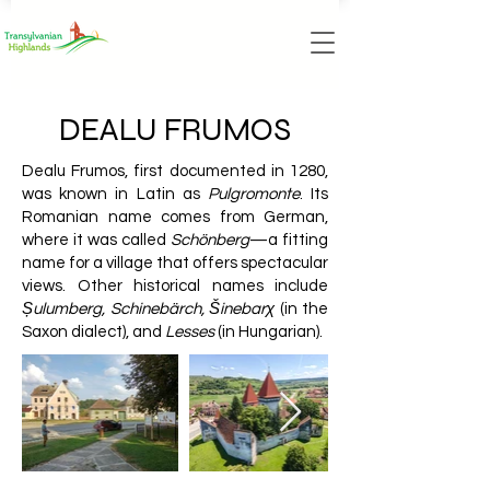
DEALU FRUMOS
Dealu Frumos, first documented in 1280,
was known in Latin as
Pulgromonte
. Its
Romanian name comes from German,
where it was called
Schönberg
—a fitting
name for a village that offers spectacular
views. Other historical names include
Șulumberg, Schinebärch, Šinebarχ
(in the
Saxon dialect), and
Lesses
(in Hungarian).