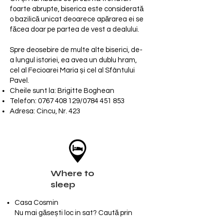
foarte abrupte, biserica este considerată
o bazilică unicat deoarece apărarea ei se
făcea doar pe partea de vest a dealului.
Spre deosebire de multe alte biserici, de-
a lungul istoriei, ea avea un dublu hram,
cel al Fecioarei Maria și cel al Sfântului
Pavel.
Cheile sunt la: Brigitte Boghean
Telefon:
0767 408 129
/0784 451 853
Adresa: Cincu, Nr. 423
Where to
sleep
Casa Cosmin
Nu mai găsești loc in sat? Caută prin