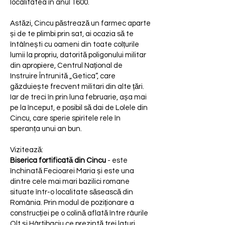
localitatea în anul 1600.
Astăzi, Cincu păstrează un farmec aparte
și de te plimbi prin sat, ai ocazia să te
întâlnești cu oameni din toate colțurile
lumii la propriu, datorită poligonului militar
din apropiere, Centrul Național de
Instruire Întrunită „Getica”, care
găzduiește frecvent militari din alte țări.
Iar de treci în prin luna februarie, așa mai
pe la început, e posibil să dai de Lolele din
Cincu, care sperie spiritele rele în
speranța unui an bun.
Vizitează:
Biserica fortificată din Cincu
- este
închinată Fecioarei Maria și este una
dintre cele mai mari bazilici romane
situate într-o localitate săsească din
România. Prin modul de poziționare a
construcției pe o colină aflată între râurile
Olt și Hârtibaciu ce prezintă trei laturi