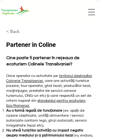
< Back
Partener in Coline
Cine poate fi partener în reţeaua de
ecoturism Colinele Transilvaniei?
Orice operator cu activitate pe
teritoriul destinaţiei
Colinele Transilvaniei
, care are activități turistice
(cazare, tour-operator, ghid locali, producător local,
meşteşugar, prestator de servicii conexe
turismului, ONG-uri etc) și care respectă un set de
criterii inspirat din
standardul pentru ecoturism
Eco-Romania
:
Au o formă legală de funcţionare
(ex. spații de
cazare clasificate, unități alimentare / servicii
autorizate conform legii, ghizi autorizati, servicii
înregistrate fiscal etc);
Nu oferă turiștilor activităţi cu impact negativ
asupra mediului și a patrimoniului local
(nu enduro,