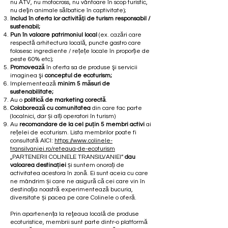
nu ATV, nu motocross, nu vântoare în scop turistic,
nu deţin animale sălbatice în captivitate);
Includ în oferta lor activităţi de turism responsabil /
sustenabil;
Pun în valoare patrimoniul local
(ex. cazări care
respectă arhitectura locală, puncte gastro care
folosesc ingrediente / rețețe locale în proporție de
peste 60% etc);
Promovează
în oferta sa de produse şi servicii
imaginea şi
conceptul de ecoturism;
Implementează
minim 5 măsuri de
sustenabilitate;
Au o
politică de marketing corectă
.
Colaborează cu comunitatea
din care fac parte
(localnici, dar și alți operatori în turism)
Au
recomandare de la cel puțin 5 membri activi
ai
rețelei de ecoturism. Lista membrilor poate fi
consultată AICI:
https://www.colinele-
transilvaniei.ro/reteaua-de-ecoturism
„PARTENERII COLINELE TRANSILVANIEI”
dau
valoarea destinației
și suntem onorați de
activitatea acestora în zonă. Ei sunt aceia cu care
ne mândrim și care ne asigură că cei care vin în
destinația noastră experimentează bucuria,
diversitate și pacea pe care Colinele o oferă.
Prin apartenența la reţeaua locală de produse
ecoturistice, membrii sunt parte dintr-o platformă