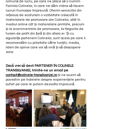
comună de lucru, pe care ne place să o numim
Familia Colinelor, în care ne dăm mâna să facem
lucruri frumoase împreună. Oferim serviciilor din
rețeaua de ecoturism o vizibilitate crescută în
materialele de promovare ale Colinelor, atât în
mediul online cât și materialele printate, precum
și la evenimentele de promovare, la târgurile de
turism de profil din țară și din afara ei. Și cu
siguranța partenerii Colinelor, sunt aceia pe care îi
recomandăm cu prioritate către turiștii, media,
lideri de opinie care vor să vină și să descopere
zona.
Dacă vrei să devii PARTENER ÎN COLINELE
TRANSILVANIEI, trimite-ne un email pe
contact@colinele-transilvaniei.ro
și ne auzim să
povestim pe îndelete despre experiențele pentru
suflet pe care le putem dezvolta împreună.