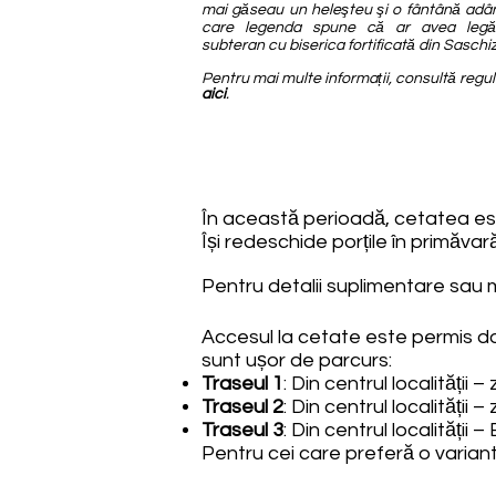
mai găseau un heleşteu şi o fântână adâ
care legenda spune că ar avea legătu
subteran cu biserica fortificată din Saschiz
Pentru mai multe informații, consultă reg
aici
.
În această perioadă, cetatea es
Își redeschide porțile în primăvară
Pentru detalii suplimentare sau m
Accesul la cetate este permis do
sunt ușor de parcurs:
Traseul 1
: Din centrul localității
Traseul 2
: Din centrul localității
Traseul 3
: Din centrul localități
Pentru cei care preferă o variantă