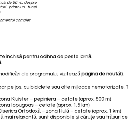
ncă de 50 m, despre
ri printr-un tunel
.
ulamentul complet
te închisă pentru odihna de peste iarnă.
.
odificări ale programului, vizitează
pagina de noutăți
.
ar pe jos, cu biciclete sau alte mijloace nemotorizate. 
 – zona Kluister – pepiniera – cetate (aprox. 800 m)
 – zona Iopugoas – cetate (aprox. 1,5 km)
i – Biserica Ortodoxă – zona Hulă – cetate (aprox. 1 km)
 mai relaxantă, sunt disponibile și căruțe sau trăsuri ce 