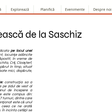
ă
Explorează
Planifică
Evenimente
Despre noi
ască de la Saschiz
idicata
pe locul unei
t, locuinţe adâncite
ăpostit, în vreme de
chita, Criţ, Cloaşterf,
părut în timp, situat
(sate mici, dispărute,
e:
construcţia sa a
de pe zidul de vest al
 anul de începere a
ţie este compus din:
 7 turnuri, dintre care
enţionat este că unul
i, ceea ce ne arată
 În incinta cetăţii se