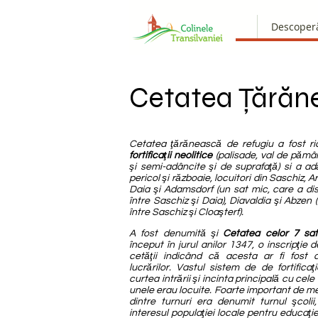
Descoper
Cetatea Ţărăne
Cetatea ţărănească de refugiu a fost r
fortificaţii neolitice
(palisade, val de pămân
şi semi-adâncite şi de suprafaţă) si a ad
pericol şi războaie, locuitori din Saschiz, Ar
Daia şi Adamsdorf (un sat mic, care a dis
între Saschiz şi Daia), Diavaldia şi Abzen 
între Saschiz şi Cloaşterf).
A fost denumită şi
Cetatea celor 7 sat
început în jurul anilor 1347, o inscripţie 
cetăţii indicând că acesta ar fi fost
lucrărilor. Vastul sistem de de fortifica
curtea intrării şi incinta principală cu cele
unele erau locuite. Foarte important de m
dintre turnuri era denumit turnul şcoli
interesul populaţiei locale pentru educaţie.