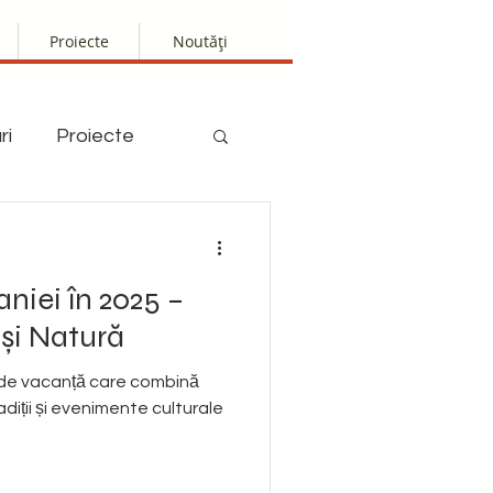
Proiecte
Noutăți
ri
Proiecte
aniei în 2025 –
 și Natură
e de vacanță care combină
iții și evenimente culturale