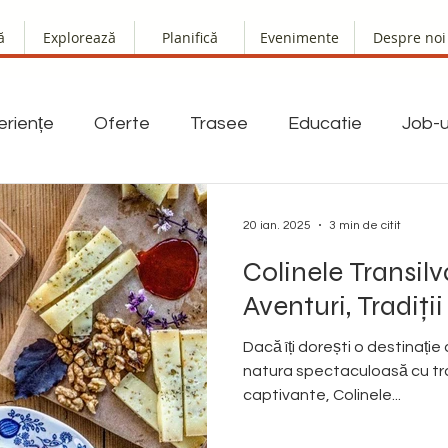
ă
Explorează
Planifică
Evenimente
Despre noi
eriențe
Oferte
Trasee
Educatie
Job-u
20 ian. 2025
3 min de citit
Colinele Transilv
Aventuri, Tradiții
Dacă îți dorești o destinați
natura spectaculoasă cu trad
captivante, Colinele...