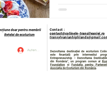
Contact :
ecțiune doar pentru membrii
contact@colinele-transilvaniei.ro
Rețelei de ecoturism
transylvanianhighlands@gmail.co
Autentificare
Dezvoltarea destinației de ecoturism Coline
este finanțată prin intermediul prog
Entrepreneurship – Dezvoltarea Destinații
din România”, un program comun al
Rom
Foundation
și
Fundația pentru Parteneri
Asociația de Ecoturism din România
.