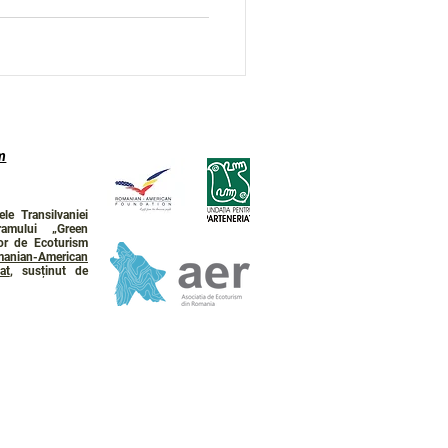
m
le Transilvaniei
ramului „Green
lor de Ecoturism
anian-American
at
, susținut de