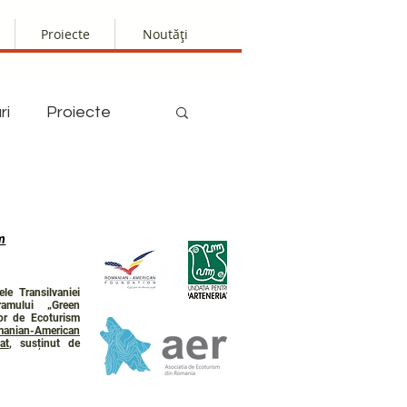
Proiecte
Noutăți
ri
Proiecte
m
le Transilvaniei
ramului „Green
lor de Ecoturism
anian-American
at
, susținut de