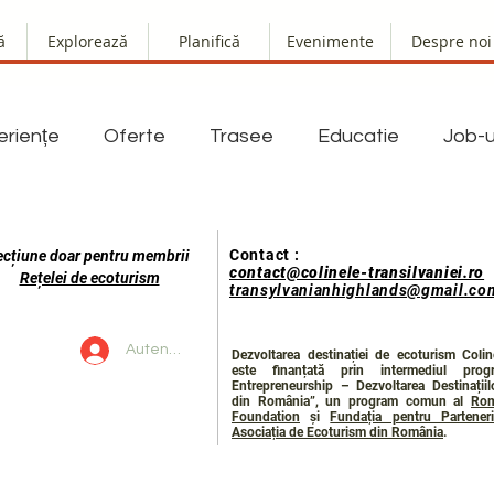
ă
Explorează
Planifică
Evenimente
Despre noi
eriențe
Oferte
Trasee
Educatie
Job-u
Contact :
ecțiune doar pentru membrii
contact@colinele-transilvaniei.ro
Rețelei de ecoturism
transylvanianhighlands@gmail.co
Autentificare
Dezvoltarea destinației de ecoturism Coline
este finanțată prin intermediul prog
Entrepreneurship – Dezvoltarea Destinații
din România”, un program comun al
Rom
Foundation
și
Fundația pentru Parteneri
Asociația de Ecoturism din România
.