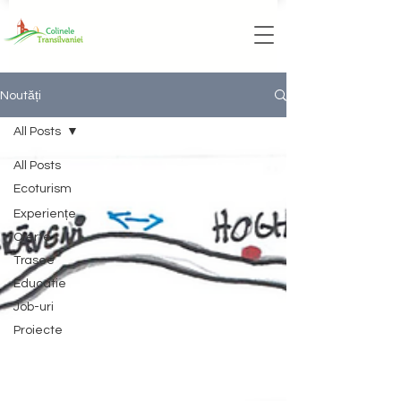
Noutăți
All Posts
All Posts
Ecoturism
Experiențe
Oferte
Trasee
Educatie
Job-uri
Proiecte