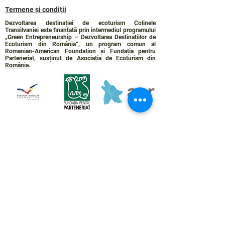
Termene și condiții
Dezvoltarea destinației de ecoturism Colinele
Transilvaniei este finanțată prin intermediul programului
„Green Entrepreneurship – Dezvoltarea Destinațiilor de
Ecoturism din România”, un program comun al
Romanian-American Foundation
și
Fundația pentru
Parteneriat
, susținut de
Asociația de Ecoturism din
România
.
Politica de Confidențialitate
Angajamentul de sustenabilitate
© 2024 de WPI și Colinele Transilvaniei.
Creat cu Wix.com
Contact :
contact@colinele-transilvaniei.ro
transylvanianhighlands@gmail.com
Secțiune doar pentru membrii