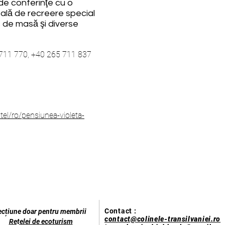
de conferinţe cu o
sală de recreere special
 de masă şi diverse
711 770, +40 265 711 837
el/ro/pensiunea-violeta-
Contact :
ecțiune doar pentru membrii
contact@colinele-transilvaniei.ro
Rețelei de ecoturism