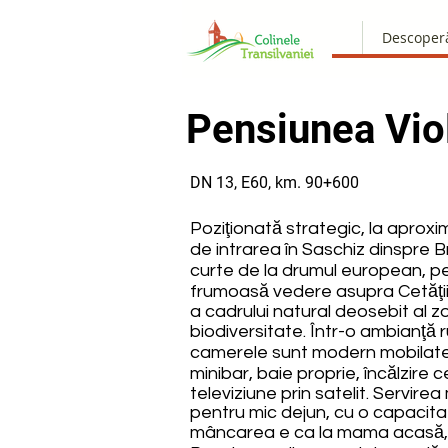
Descoper
Pensiunea Vio
DN 13, E60, km. 90+600
Poziţionată strategic, la aprox
de intrarea în Saschiz dinspre B
curte de la drumul european, pen
frumoasă vedere asupra Cetăţii 
a cadrului natural deosebit al zo
biodiversitate. Într-o ambianţă r
camerele sunt modern mobilate 
minibar, baie proprie, încălzire c
televiziune prin satelit. Servire
pentru mic dejun, cu o capacitat
mâncarea e ca la mama acasă, 