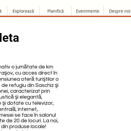
ă
Explorează
Planifică
Evenimente
Despre noi
leta
imativ o jumătate de km
raşov, cu acces direct în
siunea oferă turiştilor o
de refugiu din Saschiz şi
nei, caracterizat prin
ustică şi elegantă,
şi dotate cu televizor,
entrală, internet,
a mesei se face în salonul
e de 20 de locuri. La noi,
din produse locale!