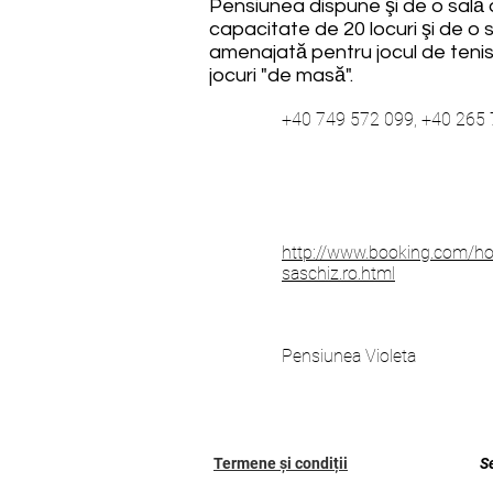
Pensiunea dispune şi de o sală 
capacitate de 20 locuri şi de o 
amenajată pentru jocul de tenis
jocuri "de masă".
+40 749 572 099, +40 265 
http://www.booking.com/hot
saschiz.ro.html
Pensiunea Violeta
Termene și condiții
S