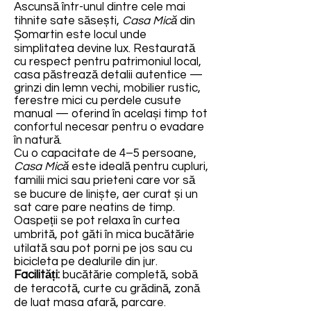
Ascunsă într-unul dintre cele mai
tihnite sate săsești,
Casa Mică
din
Șomartin este locul unde
simplitatea devine lux. Restaurată
cu respect pentru patrimoniul local,
casa păstrează detalii autentice —
grinzi din lemn vechi, mobilier rustic,
ferestre mici cu perdele cusute
manual — oferind în același timp tot
confortul necesar pentru o evadare
în natură.
Cu o capacitate de 4–5 persoane,
Casa Mică
este ideală pentru cupluri,
familii mici sau prieteni care vor să
se bucure de liniște, aer curat și un
sat care pare neatins de timp.
Oaspeții se pot relaxa în curtea
umbrită, pot găti în mica bucătărie
utilată sau pot porni pe jos sau cu
bicicleta pe dealurile din jur.
Facilități:
bucătărie completă, sobă
de teracotă, curte cu grădină, zonă
de luat masa afară, parcare.