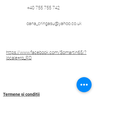
+40 755 755 742
oana_cringasu@yahoo.co.uk
https://www.facebook.com/Somartin65/?
locale=ro_RO
Termene și condiții
Dezvoltarea destinației de ecoturism Colinele
Transilvaniei este finanțată prin intermediul programului
„Green Entrepreneurship – Dezvoltarea Destinațiilor de
Ecoturism din România”, un program comun al
Romanian-American Foundation
și
Fundația pentru
Parteneriat
, susținut de
Asociația de Ecoturism din
România
.