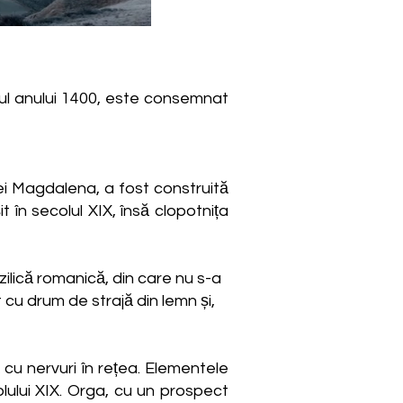
urul anului 1400, este consemnat
ei Magdalena, a fost construită
t în secolul XIX, însă clopotnița
bazilică romanică, din care nu s-a
 cu drum de strajă din lemn și,
ă cu nervuri în rețea. Elementele
olului XIX. Orga, cu un prospect