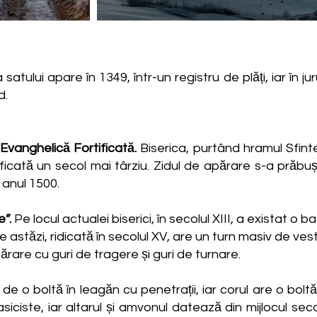
tului apare în 1349, într-un registru de plăți, iar în j
d.
Evanghelică Fortificată.
Biserica, purtând hramul Sfint
tificată un secol mai târziu. Zidul de apărare s-a prăbuși
 anul 1500.
e”.
Pe locul actualei biserici, în secolul XIII, a existat o 
 astăzi, ridicată în secolul XV, are un turn masiv de vest
ărare cu guri de tragere și guri de turnare.
t de o boltă în leagăn cu penetrații, iar corul are o bolt
siciste, iar altarul și amvonul datează din mijlocul sec