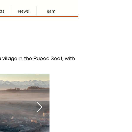
cts
News
Team
a village in the Rupea Seat, with