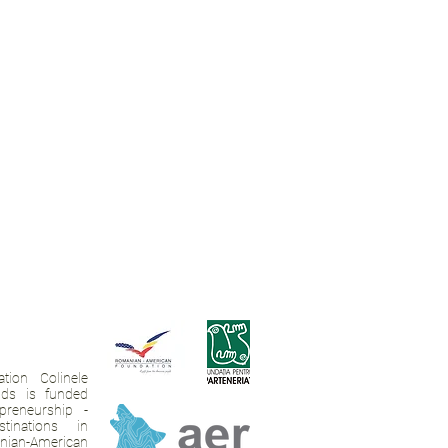
tion Colinele
ands is funded
preneurship -
tinations in
ian-American