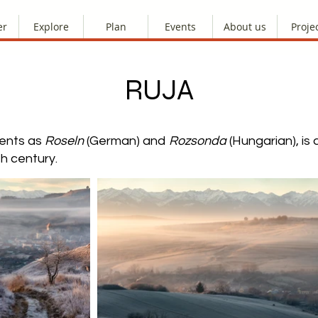
er
Explore
Plan
Events
About us
Proje
RUJA
ments as
Roseln
(German) and
Rozsonda
(Hungarian), is 
th century.