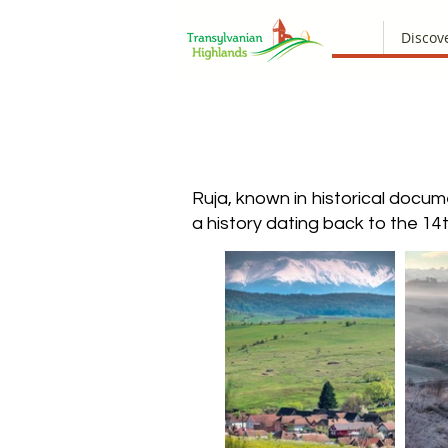
Discov
Ruja, known in historical docu
a history dating back to the 14