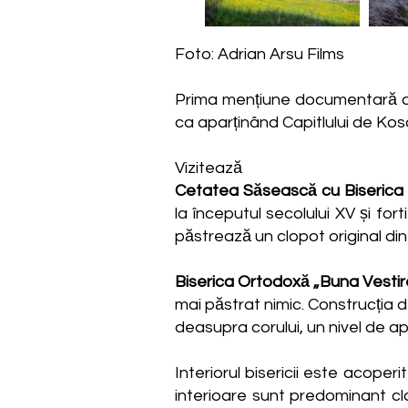
Foto: Adrian Arsu Films
Prima mențiune documentară a sa
ca aparținând Capitlului de Kos
Vizitează
Cetatea Săsească cu Biserica 
la începutul secolului XV și for
păstrează un clopot original din
Biserica Ortodoxă „Buna Vestir
mai păstrat nimic. Construcția de
deasupra corului, un nivel de ap
Interiorul bisericii este acoperi
interioare sunt predominant cla