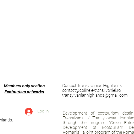
Contact Transylvanian Highlands:
Members only section
contact@colinele-transilvaniei.ro
Ecotourism networks
transylvanianhighlands@gmail.com
Log in
Development of ecotourism destina
Transilvaniei / Transylvanian Highl
hlands.
through the program "Green Entre
Development of Ecotourism Des
Romania", a joint program of the
Roman