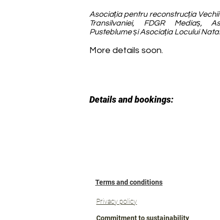
Asociația pentru reconstrucția Vechii
Transilvaniei, FDGR Mediaș, Aso
Pusteblume și Asociația Locului Natal
More details soon.
Details and bookings:
Terms and conditions
Privacy policy
Commitment to sustainability