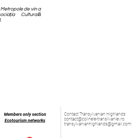
 Metropole de vin a
ciația Culturală
.
Contact Transylvanian Highlands:
Members only section
contact@colinele-transilvaniei.ro
Ecotourism networks
transylvanianhighlands@gmail.com