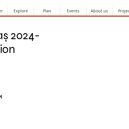
er
Explore
Plan
Events
About us
Proje
aș 2024-
ion
M