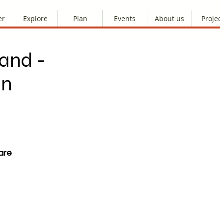
er
Explore
Plan
Events
About us
Proje
and -
in
are