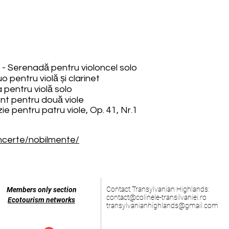
- Serenadă pentru violoncel solo
 pentru violă și clarinet
 pentru violă solo
nt pentru două viole
e pentru patru viole, Op. 41, Nr.1
oncerte/nobilmente/
Contact Transylvanian Highlands:
Members only section
contact@colinele-transilvaniei.ro
Ecotourism networks
transylvanianhighlands@gmail.com