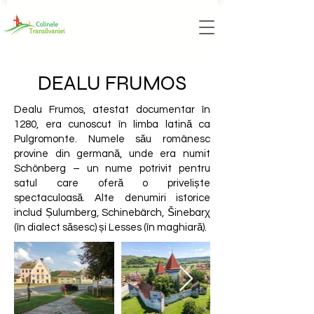
DEALU FRUMOS
Dealu Frumos, atestat documentar în
1280, era cunoscut în limba latină ca
Pulgromonte. Numele său românesc
provine din germană, unde era numit
Schönberg – un nume potrivit pentru
satul care oferă o priveliște
spectaculoasă. Alte denumiri istorice
includ Șulumberg, Schinebärch, Šinebarχ
(în dialect săsesc) și Lesses (în maghiară).