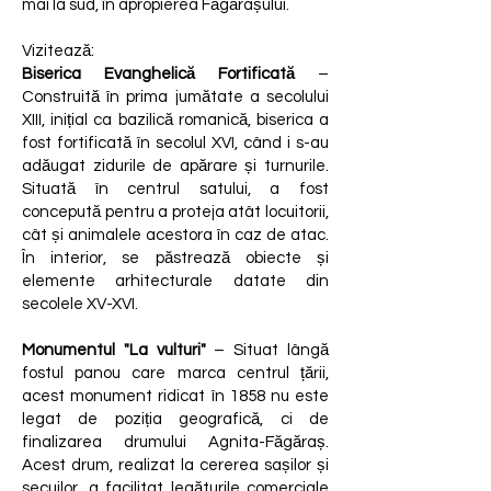
mai la sud, în apropierea Făgărașului.
Vizitează:
Biserica Evanghelică Fortificată
–
Construită în prima jumătate a secolului
XIII, inițial ca bazilică romanică, biserica a
fost fortificată în secolul XVI, când i s-au
adăugat zidurile de apărare și turnurile.
Situată în centrul satului, a fost
concepută pentru a proteja atât locuitorii,
cât și animalele acestora în caz de atac.
În interior, se păstrează obiecte și
elemente arhitecturale datate din
secolele XV-XVI.
Monumentul "La vulturi"
– Situat lângă
fostul panou care marca centrul țării,
acest monument ridicat în 1858 nu este
legat de poziția geografică, ci de
finalizarea drumului Agnita-Făgăraș.
Acest drum, realizat la cererea sașilor și
secuilor, a facilitat legăturile comerciale