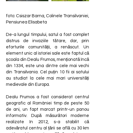
foto: Csiszar Barna, Colinele Transilvaniei,
Pensiunea Elisabeta
De-a lungul timpului, satul a fost complet
distrus de invaziile tătare, dar, prin
eforturile comunității, a renăscut. Un
element unic al istoriei sale este faptul că
școala din Dealu Frumos, menționată încă
din 1334, este una dintre cele mai vechi
din Transilvania. Cel puțin 10 fii ai satului
au studiat la cele mai mari universități
medievale din Europa.
Dealu Frumos a fost considerat centrul
geografic al României timp de peste 50
de ani, un fapt marcat printr-un panou
informativ. După măsurători moderne
realizate în 2012, s-a stabilit că
adevăratul centru al țării se află cu 30 km