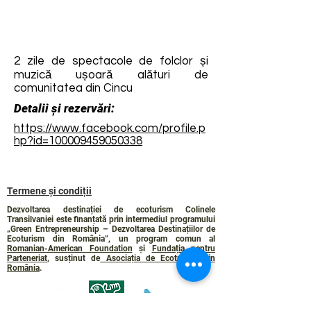
2 zile de spectacole de folclor și
muzică ușoară alături de
comunitatea din Cincu
Detalii și rezervări:
https://www.facebook.com/profile.p
hp?id=100009459050338
Termene și condiții
Dezvoltarea destinației de ecoturism Colinele
Transilvaniei este finanțată prin intermediul programului
„Green Entrepreneurship – Dezvoltarea Destinațiilor de
Ecoturism din România”, un program comun al
Romanian-American Foundation
și
Fundația pentru
Parteneriat
, susținut de
Asociația de Ecoturism din
România
.