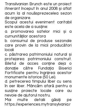
Transilvanian Brunch este un proiect
itinerant început în anul 2008 și aflat
acum la al nouăsprezecelea sezon
de organizare.
Scopul acestui eveniment caritabil
este acela de a susține:
a. promovarea satelor mici și a
cumunităților acestora
b. consumul de produse sezonale
care provin de la micii producători
locali
c. păstrarea patrimoniului natural și
protejarea patrimoniului construit.
Biletul de acces conține deja o
donație către Fundația Biserici
Fortificate pentru îngrijirea acestor
monumente istorice (50 Lei).
d. petrecerea timpului liber cu sens
în aer liber. Mâncăm afară pentru a
susține proiecte locale care au
nevoie de ajutorul nostru.
Mai multe detalii găsiți pe
https://experiences.mytransylvania.r