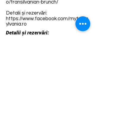
o/transilvanian-brunch/
Detalii și rezervări:
https://www.facebook.com/mytrans
ylvania.ro
Detalii și rezervări:
https://fb.me/e/4DQ6kM6wP
Termene și condiții
Dezvoltarea destinației de ecoturism Colinele
Transilvaniei este finanțată prin intermediul programului
„Green Entrepreneurship – Dezvoltarea Destinațiilor de
Ecoturism din România”, un program comun al
Romanian-American Foundation
și
Fundația pentru
Parteneriat
, susținut de
Asociația de Ecoturism din
România
.