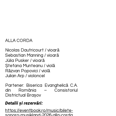
ALLA CORDA
Nicolas Dautricourt / vioară
Sebastian Manning / vioară
Júlia Pusker / vioară
Ștefana Munteanu / violă
Răzvan Popovici / violă
Julian Arp / violoncel
Partener: Biserica Evanghelică C.A.
din România – Consistoriul
Districtual Brașov
Detalii și rezervări:
https://eventbook.ro/music/bilete-
sonoro-musikland-2026-alla-corda