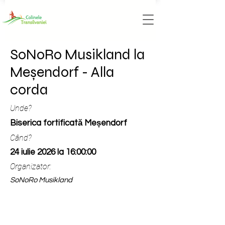
SoNoRo Musikland la
Meșendorf - Alla
corda
Unde?
Biserica fortificată Meșendorf
Când?
24 iulie 2026 la 16:00:00
Organizator:
SoNoRo Musikland