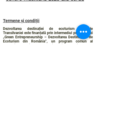
Termene și condiții
Dezvoltarea destinației de ecoturism Colinele
Transilvaniei este finanțată prin intermediul programului
„Green Entrepreneurship – Dezvoltarea Destinațiilor de
Ecoturism din România”, un program comun al
Romanian-American Foundation
și
Fundația pentru
Parteneriat
, susținut de
Asociația de Ecoturism din
România
.
Politica de Confidențialitate
Angajamentul de sustenabilitate
© 2024 de WPI și Colinele Transilvaniei.
Creat cu Wix.com
Contact :
contact@colinele-transilvaniei.ro
transylvanianhighlands@gmail.com