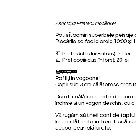
Asociația Prietenii Mocăniței
Poți să admiri superbele peisaje d
Plecările se fac la orele 10:00 și 
💶 Preț adult (dus-întors): 30 lei
💷 Preț copii((dus-întors): 20 lei
🚂🚃🚃🚃
Poftiți în vagoane!
Copiii sub 3 ani călătoresc gratuit
Durata călătoriei este de aprox
închise și un vagon deschis, cu o
Vă rugăm să țineți cont de faptu
locuri alăturate în tren. Dacă s
ocupa locuri alăturate.