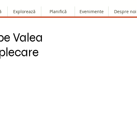
ă
Explorează
Planifică
Evenimente
Despre noi
pe Valea
 plecare