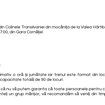
in Colinele Transilvaniei din mocănița de la Valea Hârtiba
17:00, din Gara Cornățel.
.
imativ o oră și jumătate iar trenul este format din l
 capacitate totală de 90 de locuri.
l că nu vă putem garanta că toate persoanele pentru car
unteți un grup mărișor, vă recomandăm să veniți din tim