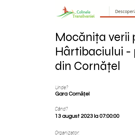
Descoper
Mocănița verii 
Hârtibaciului -
din Cornățel
Unde?
Gara Cornățel
Când?
13 august 2023 la 07:00:00
Organizator: