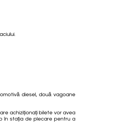
ciului.
ocomotivă diesel, două vagoane
e achiziționați bilete vor avea
p în stația de plecare pentru a