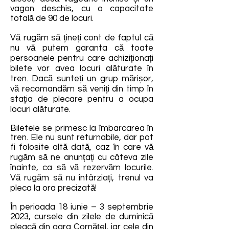
vagon deschis, cu o capacitate
totală de 90 de locuri.
Vă rugăm să țineți cont de faptul că
nu vă putem garanta că toate
persoanele pentru care achiziționați
bilete vor avea locuri alăturate în
tren. Dacă sunteți un grup mărișor,
vă recomandăm să veniți din timp în
stația de plecare pentru a ocupa
locuri alăturate.
Biletele se primesc la îmbarcarea în
tren. Ele nu sunt returnabile, dar pot
fi folosite altă dată, caz în care vă
rugăm să ne anunțați cu câteva zile
înainte, ca să vă rezervăm locurile.
Vă rugăm să nu întârziați, trenul va
pleca la ora precizată!
În perioada 18 iunie – 3 septembrie
2023, cursele din zilele de duminică
pleacă din gara Cornățel, iar cele din