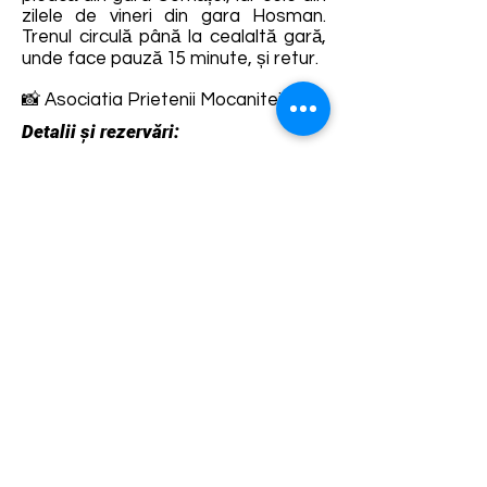
zilele de vineri din gara Hosman.
Trenul circulă până la cealaltă gară,
unde face pauză 15 minute, și retur.
📸 Asociatia Prietenii Mocanitei
Detalii și rezervări:
https://sibiuagnitarailway.com/produ
s/bilet-mocanita/
Termene și condiții
Dezvoltarea destinației de ecoturism Colinele
Transilvaniei este finanțată prin intermediul programului
„Green Entrepreneurship – Dezvoltarea Destinațiilor de
Ecoturism din România”, un program comun al
Romanian-American Foundation
și
Fundația pentru
Parteneriat
, susținut de
Asociația de Ecoturism din
România
.