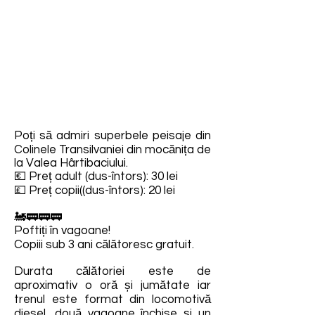
Poți să admiri superbele peisaje din
Colinele Transilvaniei din mocănița de
la Valea Hârtibaciului.
💶 Preț adult (dus-întors): 30 lei
💷 Preț copii((dus-întors): 20 lei
🚂🚃🚃🚃
Poftiți în vagoane!
Copiii sub 3 ani călătoresc gratuit.
Durata călătoriei este de
aproximativ o oră și jumătate iar
trenul este format din locomotivă
diesel, două vagoane închise și un