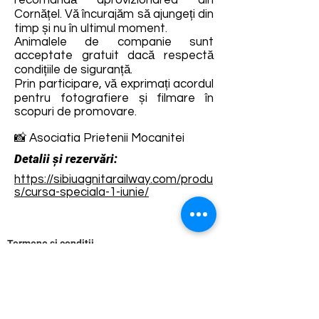
recomandă aprovizionarea din
Cornățel. Vă încurajăm să ajungeți din
timp și nu în ultimul moment.
Animalele de companie sunt
acceptate gratuit dacă respectă
condițiile de siguranță.
Prin participare, vă exprimați acordul
pentru fotografiere și filmare în
scopuri de promovare.
📸 Asociatia Prietenii Mocanitei
Detalii și rezervări:
https://sibiuagnitarailway.com/produ
s/cursa-speciala-1-iunie/
Termene și condiții
Dezvoltarea destinației de ecoturism Colinele
Transilvaniei este finanțată prin intermediul programului
„Green Entrepreneurship – Dezvoltarea Destinațiilor de
Ecoturism din România”, un program comun al
Romanian-American Foundation
și
Fundația pentru
Parteneriat
, susținut de
Asociația de Ecoturism din