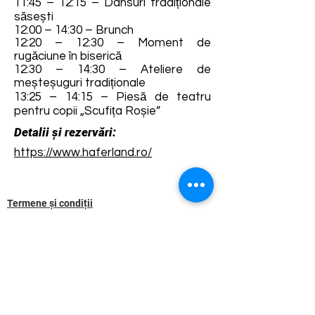
11:45 – 12:15 – Dansuri tradiționale
săsești
12:00 – 14:30 – Brunch
12:20 – 12:30 – Moment de
rugăciune în biserică
12:30 – 14:30 – Ateliere de
meșteșuguri tradiționale
13:25 – 14:15 – Piesă de teatru
pentru copii „Scufița Roșie”
Detalii și rezervări:
https://www.haferland.ro/
Termene și condiții
Dezvoltarea destinației de ecoturism Colinele
Transilvaniei este finanțată prin intermediul programului
„Green Entrepreneurship – Dezvoltarea Destinațiilor de
Ecoturism din România”, un program comun al
Romanian-American Foundation
și
Fundația pentru
Parteneriat
, susținut de
Asociația de Ecoturism din
România
.