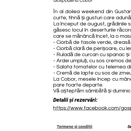
Gospodăria Cobor
În al doilea weekend din Gustar
curte, tihnă și gusturi care adună 
La început de august, grădinile su
găsesc locul în deserturile răco
care se mănâncă încet, la o masă l
- Ciorbă de fasole verde, dreasă
- Ciorbă clară de perișoare, cu 
- Ruladă de curcan cu spanac și b
- Ardei umpluți, cu sos cremos de
- Salata tomatelor cu telemea din
- Cremă de lapte cu sos de zmeu
La Cobor, mesele încep cu mânca
pare foarte departe.
Vă așteptăm sâmbătă și duminică, 
Detalii și rezervări:
https://www.facebook.com/gos
Termene și condiții
S