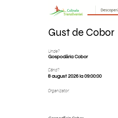
Descoper
Gust de Cobor
Unde?
Gospodăria Cobor
Când?
8 august 2026 la 09:00:00
Organizator: