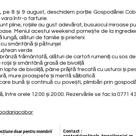
, pe 8 și 9 august, deschidem porțile Gospodăriei Cob
vara într-o farfurie.
nt pline, roșiile au gust adevărat, busuiocul miroase put
roase. Meniul acestui weekend pornește de la ingredient
ungă, alături de familie și prieteni:
 cu smântână și pătrunjel
leuștean verde
rânză frământată, alături de cartofi rumeniți cu sos de r
 roșii și smântână grasă de bivoliță
 lapte de bivoliță, pâine prăjită frecată cu usturoi și 
ră, mure proaspete și mentă sălbatică
re bună și continuă cu povești, plimbări prin gospodăr
între orele 12:00 și 20:00. Rezervările se fac la 0771 4
podariacobor
Contact :
ecțiune doar pentru membrii