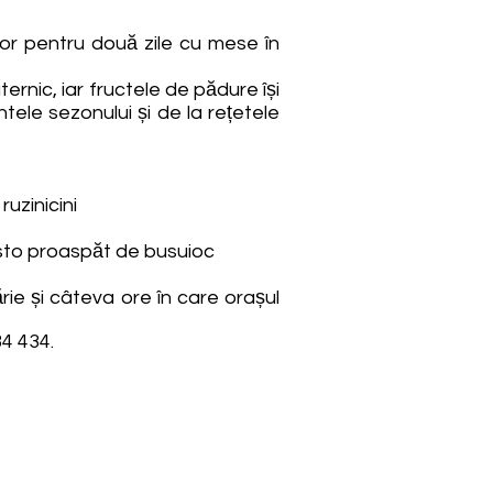
or pentru două zile cu mese în
ernic, iar fructele de pădure își
ele sezonului și de la rețetele
uzinicini
pesto proaspăt de busuioc
ie și câteva ore în care orașul
34 434.