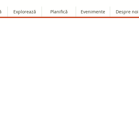
ă
Explorează
Planifică
Evenimente
Despre noi