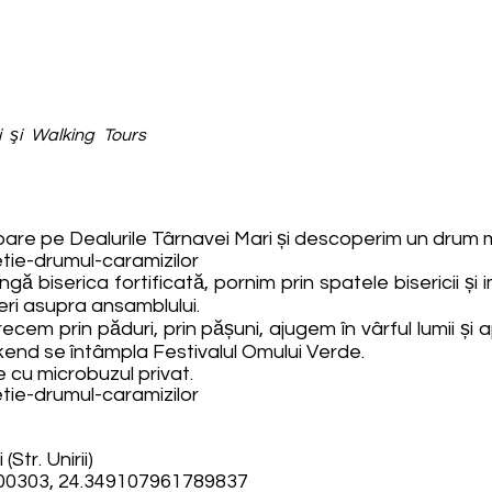
ei şi Walking Tours
mbare pe Dealurile Târnavei Mari și descoperim un drum m
tie-drumul-caramizilor
ngă biserica fortificată, pornim prin spatele bisericii ș
ri asupra ansamblului.
cem prin păduri, prin pășuni, ajugem în vârful lumii și 
kend se întâmpla Festivalul Omului Verde.
 cu microbuzul privat.
tie-drumul-caramizilor
(Str. Unirii)
00303, 24.349107961789837