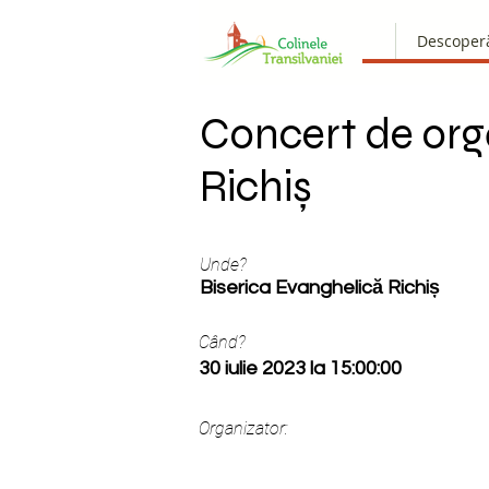
Descoper
Concert de org
Richiș
Unde?
Biserica Evanghelică Richiș
Când?
30 iulie 2023 la 15:00:00
Organizator: