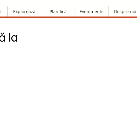
ă
Explorează
Planifică
Evenimente
Despre noi
ă la