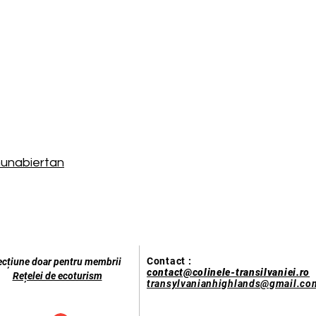
unabiertan
Contact :
ecțiune doar pentru membrii
contact@colinele-transilvaniei.ro
Rețelei de ecoturism
transylvanianhighlands@gmail.co